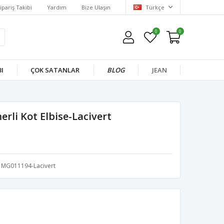
ipariş Takibi
Yardım
Bize Ulaşın
Türkçe
0
0
I
ÇOK SATANLAR
BLOG
JEAN
erli Kot Elbise-Lacivert
MG011194-Lacivert