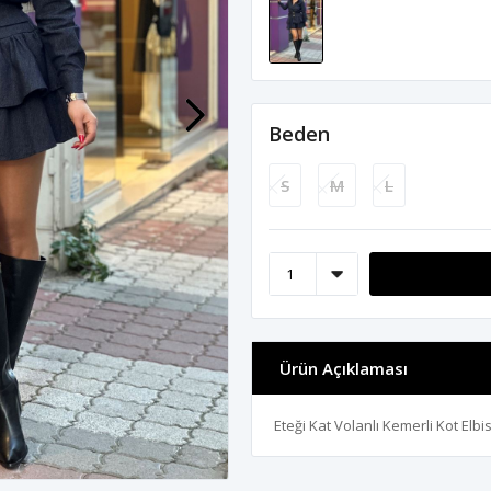
Beden
S
M
L
Ürün Açıklaması
Eteği Kat Volanlı Kemerli Kot Elbi