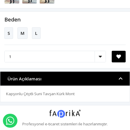
Beden
S
M
L
Ürün Açıklaması
Kapşonlu Çıtçıtlı Suni Tavşan Kürk Mont
WHATSAPP İLE SİPARİŞ VER
Profesyonel
e-ticaret
sistemleri ile hazırlanmıştır.