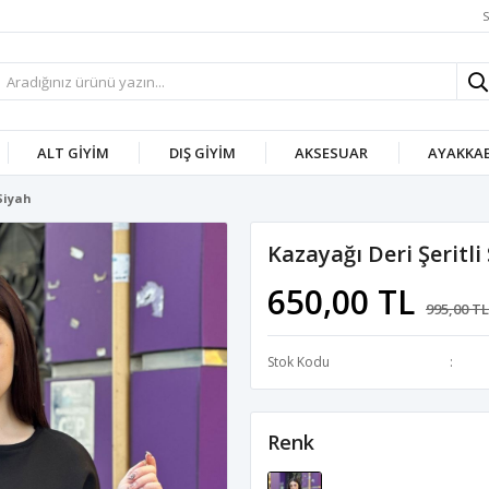
S
ALT GIYIM
DIŞ GIYIM
AKSESUAR
AYAKKAB
Siyah
Kazayağı Deri Şeritli
650,00 TL
995,00 TL
Stok Kodu
Renk