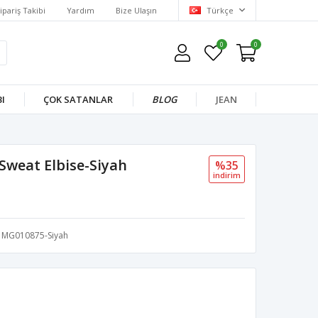
ipariş Takibi
Yardım
Bize Ulaşın
Türkçe
0
0
I
ÇOK SATANLAR
BLOG
JEAN
 Sweat Elbise-Siyah
%35
i̇ndi̇ri̇m
MG010875-Siyah