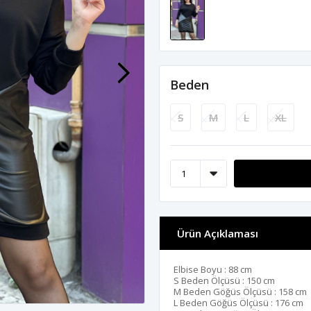
Beden
S
M
L
XL
Ürün Açıklaması
Elbise Boyu : 88 cm
S Beden Ölçüsü : 150 cm
M Beden Göğüs Ölçüsü : 158 cm
L Beden Göğüs Ölçüsü : 176 cm