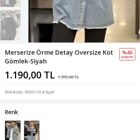
Merserize Örme Detay Oversize Kot
%40
i̇ndi̇ri̇m
Gömlek-Siyah
1.190,00 TL
1.999,00 TL
Stok Kodu
MG011014-Siyah
Renk