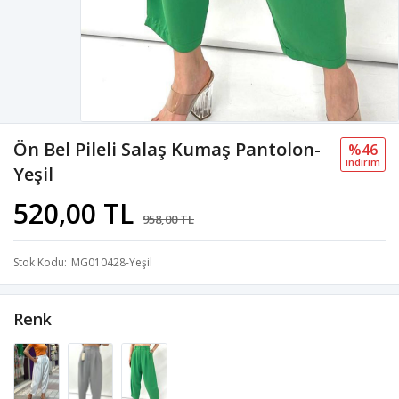
Ön Bel Pileli Salaş Kumaş Pantolon-
%46
i̇ndi̇ri̇m
Yeşil
520,00 TL
958,00 TL
Stok Kodu
MG010428-Yeşil
Renk