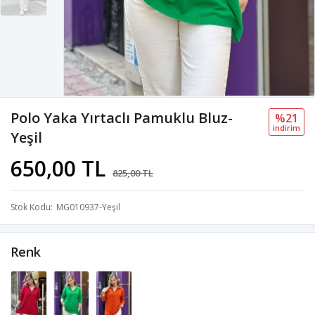
Polo Yaka Yırtaclı Pamuklu Bluz-
%21
i̇ndi̇ri̇m
Yeşil
650,00 TL
825,00 TL
Stok Kodu
MG010937-Yeşil
Renk