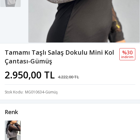
Tamamı Taşlı Salaş Dokulu Mini Kol
%30
i̇ndi̇ri̇m
Çantası-Gümüş
2.950,00 TL
4.222,00 TL
Stok Kodu
MG010634-Gümüş
Renk