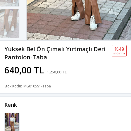
Yüksek Bel Ön Çımalı Yırtmaçlı Deri
%49
i̇ndi̇ri̇m
Pantolon-Taba
640,00 TL
1.250,00 TL
Stok Kodu
MG010591-Taba
Renk