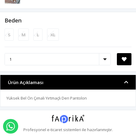
Beden
S
M
L
XL
Ürün Açıklaması
Yüksek Bel Ön Çımalı Yırtmaçlı Deri Pantolon
WHATSAPP İLE SİPARİŞ VER
Profesyonel
e-ticaret
sistemleri ile hazırlanmıştır.