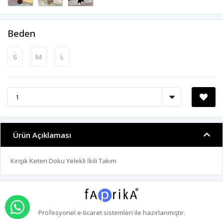
Beden
S
M
L
Ürün Açıklaması
Kırışık Keten Doku Yelekli İkili Takım
WHATSAPP İLE SİPARİŞ VER
Profesyonel
e-ticaret
sistemleri ile hazırlanmıştır.