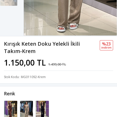
Kırışık Keten Doku Yelekli İkili
%23
i̇ndi̇ri̇m
Takım-Krem
1.150,00 TL
1.499,00 TL
Stok Kodu
MG011092-Krem
Renk