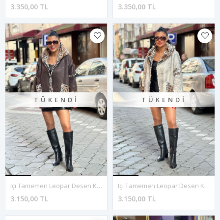
3.350,00 TL
3.350,00 TL
TÜKENDI
TÜKENDI
Içi Tamemen Leopar Desen Kürk Kısa Kaban-Kahve
Içi Tamemen Leopar Desen Kürk Kısa Kaban-Krem
3.150,00 TL
3.150,00 TL