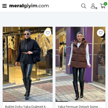
0
Filtrele
TR
Buklet Doku Yaka Düğmeli Kemerli Panço-Siyah
Yaka Fermuar Detaylı Şişme Yelek-Kahve