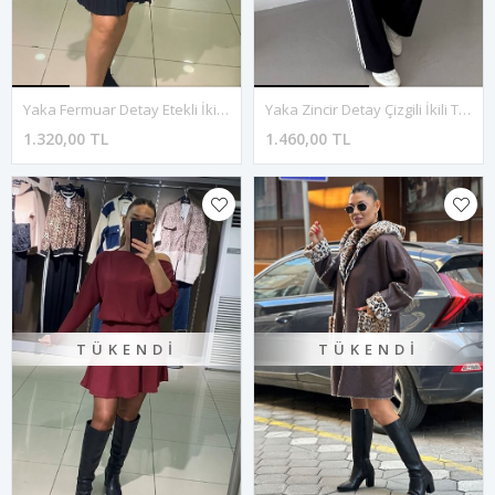
Yaka Fermuar Detay Etekli İkili Takım-Siyahrugan
Yaka Zincir Detay Çizgili İkili Takım-Siyah Beyaz
1.320,00 TL
1.460,00 TL
TÜKENDI
TÜKENDI