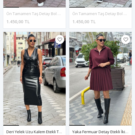
Ön Tamamen Taş Detay Bol Paça İkili Takım-Kahve
Ön Tamamen Taş Detay Bol Paça İkili Takım-Siyah
1.450,00 TL
1.450,00 TL
Deri Yelek Uzu Kalem Etekli Takım-Siyah
Yaka Fermuar Detay Etekli İkili Takım-Bordo