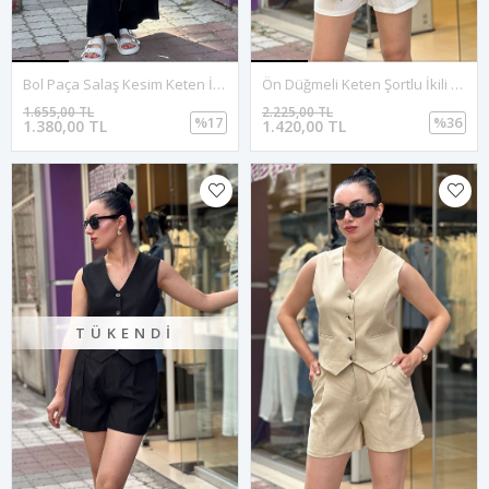
Bol Paça Salaş Kesim Keten İkili Takım-Siyah
Ön Düğmeli Keten Şortlu İkili Takım-Beyaz
1.655,00 TL
2.225,00 TL
%17
%36
1.380,00 TL
1.420,00 TL
TÜKENDI