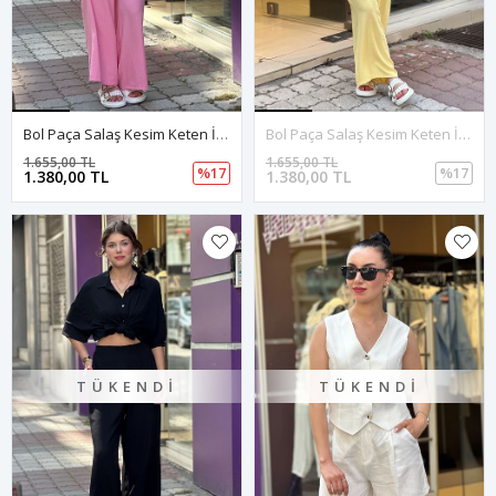
Bol Paça Salaş Kesim Keten İkili Takım-Pembe
Bol Paça Salaş Kesim Keten İkili Takım-Sarı
1.655,00 TL
1.655,00 TL
%17
%17
1.380,00 TL
1.380,00 TL
TÜKENDI
TÜKENDI