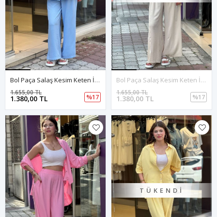
Bol Paça Salaş Kesim Keten İkili Takım-Bebemavi
Bol Paça Salaş Kesim Keten İkili Takım-Krem
1.655,00 TL
1.655,00 TL
%17
%17
1.380,00 TL
1.380,00 TL
TÜKENDI