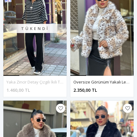
TÜKENDI
Yaka Zincir Detay Çizgili İkili Takım-SiyahBeyaz
Oversize Görünüm Yakalı Leopar Kürk-Krem
1.460,00 TL
2.350,00 TL