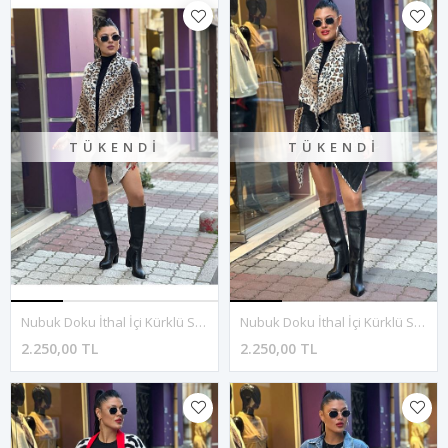
TÜKENDI
TÜKENDI
Nubuk Doku İthal İçi Kürklü Salaş Yelek-Krem
Nubuk Doku İthal İçi Kürklü Salaş Yelek-Siyah
2.250,00 TL
2.250,00 TL