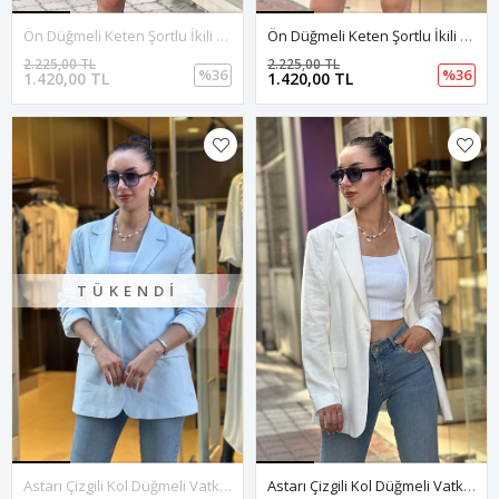
Ön Düğmeli Keten Şortlu İkili Takım-Siyah
Ön Düğmeli Keten Şortlu İkili Takım-Vizon
2.225,00 TL
2.225,00 TL
%36
%36
1.420,00 TL
1.420,00 TL
TÜKENDI
Astarı Çizgili Kol Düğmeli Vatkalı Blazer Keten Ceket-Bebemavi
Astarı Çizgili Kol Düğmeli Vatkalı Blazer Keten Ceket-Beyaz