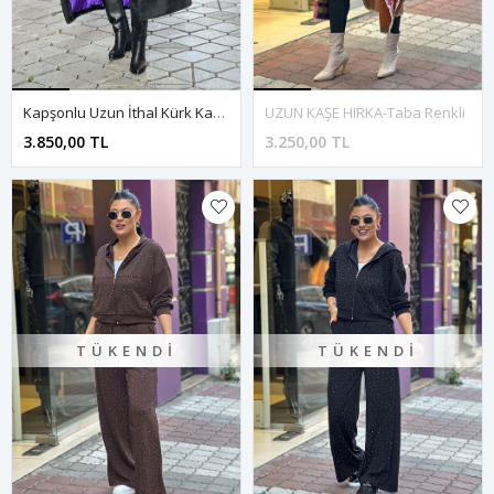
Kapşonlu Uzun İthal Kürk Kaban-Siyah
UZUN KAŞE HIRKA-Taba Renkli
3.850,00 TL
3.250,00 TL
TÜKENDI
TÜKENDI