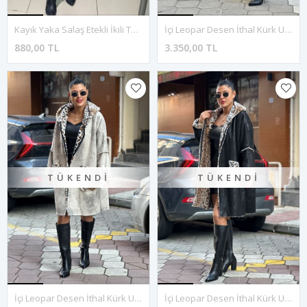
Kayık Yaka Salaş Etekli İkili Takım-Bordo
İçi Leopar Desen İthal Kürk Uzun Kaban-Kahve
880,00 TL
3.350,00 TL
TÜKENDI
TÜKENDI
İçi Leopar Desen İthal Kürk Uzun Kaban-Krem
İçi Leopar Desen İthal Kürk Uzun Kaban-Siyah