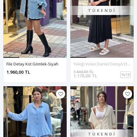
TÜKENDI
File Detay Kot Gömlek-Siyah
Yeleği Volan Dantel Detaylı Etekli Takım-Siyah
1.960,00 TL
1.444,00 TL
%19
1.170,00 TL
TÜKENDI