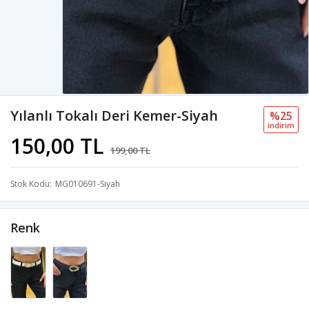
Yılanlı Tokalı Deri Kemer-Siyah
%25
i̇ndi̇ri̇m
150,00 TL
199,00 TL
Stok Kodu
MG010691-Siyah
Renk