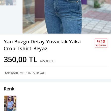
Yan Büzgü Detay Yuvarlak Yaka
%18
i̇ndi̇ri̇m
Crop Tshirt-Beyaz
350,00 TL
425,00 TL
Stok Kodu
MG010705-Beyaz
Renk