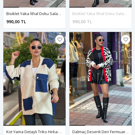
Bisiklet Yaka İthal Doku Salaş Triko Bluz-Beyaz
Bisiklet Yaka İthal Doku Salaş Triko Bluz-Mor
990,00 TL
990,00 TL
Kot Yama Detaylı Triko Hırka-Krem
Dalmaç Desenli Deri Fermuar Detay Hırka-Krem