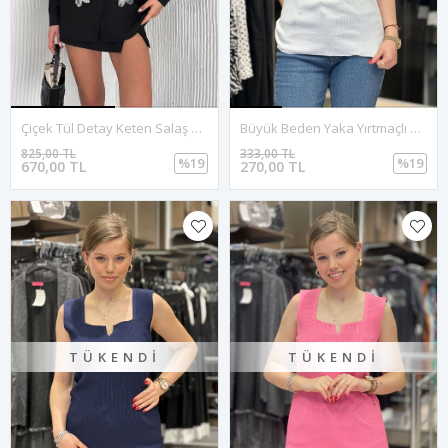
Çiçek Tül Detay Keten Salaş Gömlek-Siyah
Büyük Beden Yaka Yırtmaçlı Triko Bluz-Beyaz
825,00 TL
333,00 TL
%19
%19
670,00 TL
270,00 TL
TÜKENDI
TÜKENDI