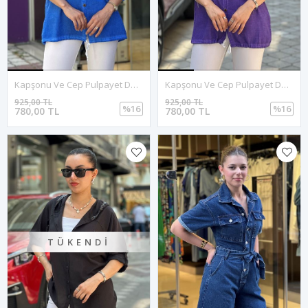
Kapşonu Ve Cep Pulpayet Detay Keten Gömlek-Mavi
Kapşonu Ve Cep Pulpayet Detay Keten Gömlek-Mor
925,00 TL
925,00 TL
%16
%16
780,00 TL
780,00 TL
TÜKENDI