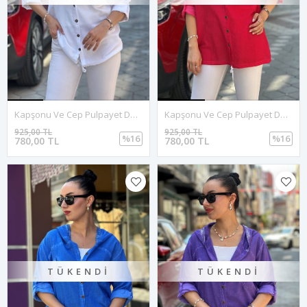
Kapşonu Ve Cep Pulpayet Detay Keten Gömlek-Beyaz
Kapşonu Ve Cep Pulpayet Detay Keten Gömlek-Kırmızı
925,00 TL
925,00 TL
%16
%16
780,00 TL
780,00 TL
TÜKENDI
TÜKENDI