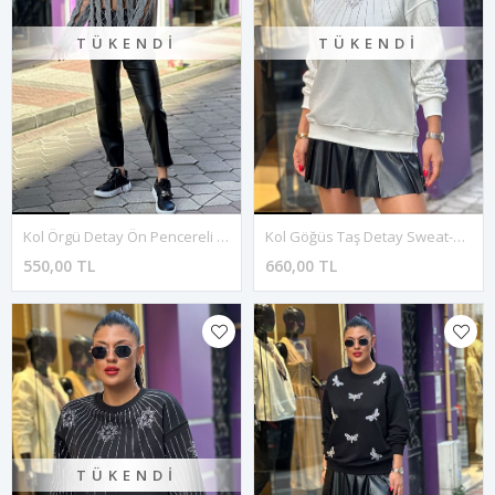
TÜKENDI
TÜKENDI
Kol Örgü Detay Ön Pencereli Triko Kazak-Gri
Kol Göğüs Taş Detay Sweat-Beyaz
550,00 TL
660,00 TL
TÜKENDI