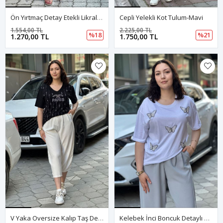
Ön Yırtmaç Detay Etekli Likralı Kot Elbise-Mavi
Cepli Yelekli Kot Tulum-Mavi
1.554,00 TL
2.225,00 TL
%18
%21
1.270,00 TL
1.750,00 TL
V Yaka Oversize Kalıp Taş Detay Tshirt-Siyah
Kelebek İnci Boncuk Detaylı Tshirt-Beyaz