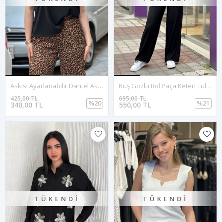
Askısı Ayarlanabilir Dantel Askılı Bluz-Siyah
Kuş Gözlü Bol Paça Keten Tulum-Siyah
425,00 TL
695,00 TL
%20
%21
340,00 TL
550,00 TL
TÜKENDI
TÜKENDI