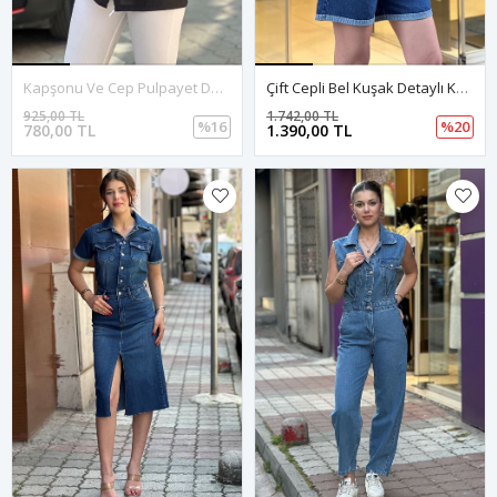
Kapşonu Ve Cep Pulpayet Detay Keten Gömlek-Siyah
Çift Cepli Bel Kuşak Detaylı Kot Şort Tulum-Mavi
925,00 TL
1.742,00 TL
%16
%20
780,00 TL
1.390,00 TL