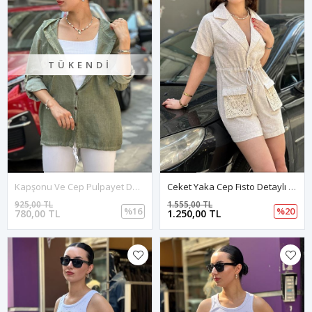
TÜKENDI
Kapşonu Ve Cep Pulpayet Detay Keten Gömlek-Haki
Ceket Yaka Cep Fisto Detaylı Keten Tulum-Krem
925,00 TL
1.555,00 TL
%16
%20
780,00 TL
1.250,00 TL