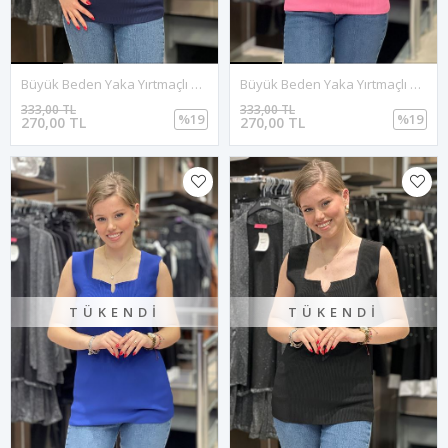
Büyük Beden Yaka Yırtmaçlı Triko Bluz-Lacivert
Büyük Beden Yaka Yırtmaçlı Triko Bluz-Pembe
333,00 TL
333,00 TL
%19
%19
270,00 TL
270,00 TL
TÜKENDI
TÜKENDI