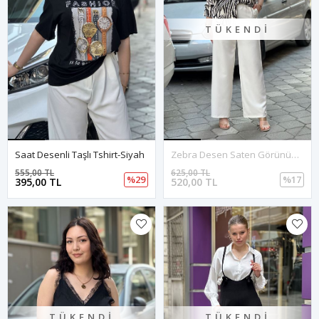
TÜKENDI
Saat Desenli Taşlı Tshirt-Siyah
Zebra Desen Saten Görünüm Gömlek-Siyah-Bej
555,00 TL
625,00 TL
%29
%17
395,00 TL
520,00 TL
TÜKENDI
TÜKENDI