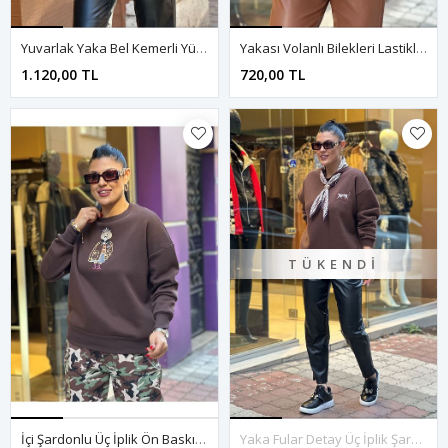
Yuvarlak Yaka Bel Kemerli Yün Kazak-Siyah
Yakası Volanlı Bilekleri Lastikli Leopar Bluz-Leopar
1.120,00 TL
720,00 TL
TÜKENDI
İçi Şardonlu Üç İplik Ön Baskı Detay Sweatshirt-Kahve
Yaka Fular Detay Üç İplik Şardonlu Sweatshirt-Kahve