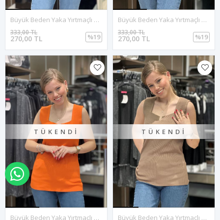
Büyük Beden Yaka Yırtmaçlı Triko Bluz-Saksmavi
Büyük Beden Yaka Yırtmaçlı Triko Bluz-Siyah
333,00 TL
333,00 TL
%19
%19
270,00 TL
270,00 TL
TÜKENDI
TÜKENDI
WHATSAPP İLE SİPARİŞ VER
Büyük Beden Yaka Yırtmaçlı Triko Bluz-Turuncu
Büyük Beden Yaka Yırtmaçlı Triko Bluz-Vizon