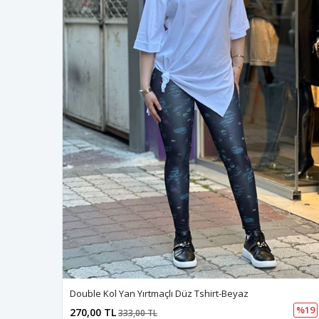
Double Kol Yan Yırtmaçlı Düz Tshirt-Beyaz
%19
270,00 TL
333,00 TL