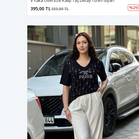
V Yaka Oversize Kalıp Taş Detay Tshirt-Siyah
%29
395,00 TL
555,00 TL