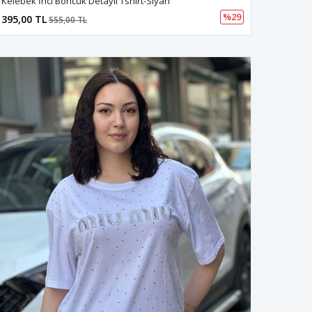
Kelebek İnci Boncuk Detaylı Tshirt-Siyah
%29
395,00 TL
555,00 TL