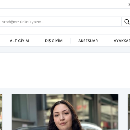
S
ALT GIYIM
DIŞ GIYIM
AKSESUAR
AYAKKAB