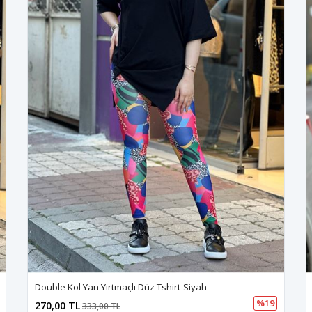
Double Kol Yan Yırtmaçlı Düz Tshirt-Siyah
%19
270,00 TL
333,00 TL