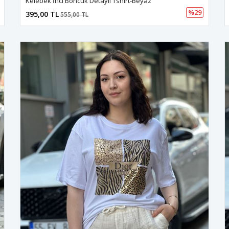
Kelebek İnci Boncuk Detaylı Tshirt-Beyaz
%29
395,00 TL
555,00 TL