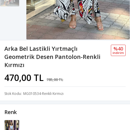
Arka Bel Lastikli Yırtmaçlı
%40
i̇ndi̇ri̇m
Geometrik Desen Pantolon-Renkli
Kırmızı
470,00 TL
785,00 TL
Stok Kodu
MG010534-Renkli Kırmızı
Renk