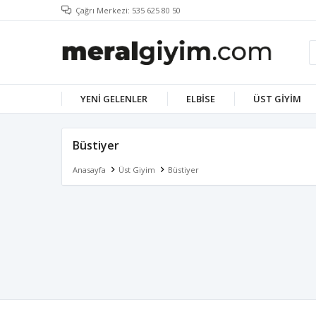
Çağrı Merkezi: 535 625 80 50
YENI GELENLER
ELBISE
ÜST GIYIM
Büstiyer
Anasayfa
Üst Giyim
Büstiyer