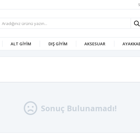
S
ALT GIYIM
DIŞ GIYIM
AKSESUAR
AYAKKAB
Sonuç Bulunamadı!