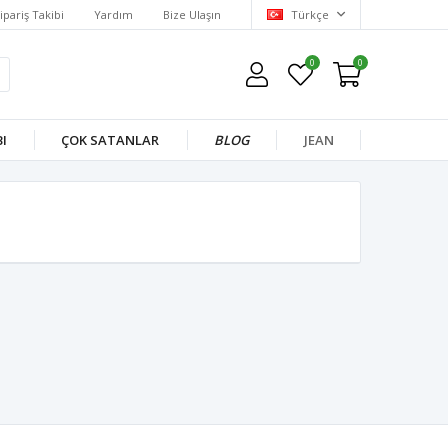
ipariş Takibi
Yardım
Bize Ulaşın
Türkçe
0
0
I
ÇOK SATANLAR
BLOG
JEAN