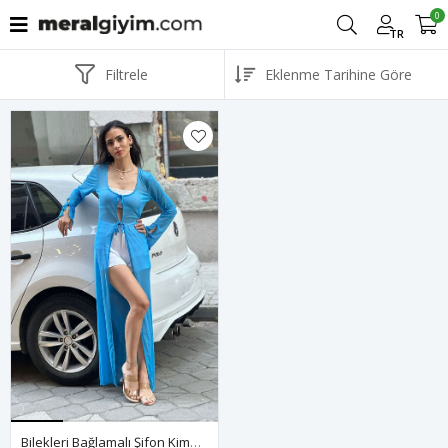
0
TR
Filtrele
Bilekleri Bağlamalı Şifon Kimono-Mavi