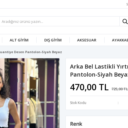
S
ALT GIYIM
DIŞ GIYIM
AKSESUAR
AYAKKAB
 Puantiye Desen Pantolon-Siyah Beyaz
Arka Bel Lastikli Yı
Pantolon-Siyah Beya
470,00 TL
725,00 TL
Stok Kodu
Renk