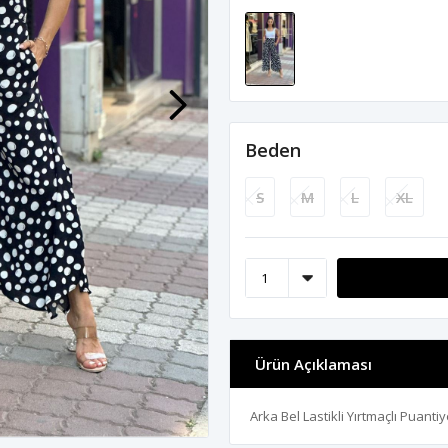
Beden
S
M
L
XL
Ürün Açıklaması
Arka Bel Lastikli Yırtmaçlı Puant