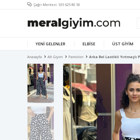
Çağrı Merkezi: 535 625 80 50
YENI GELENLER
ELBISE
ÜST GIYIM
Anasayfa
Alt Giyim
Pantolon
Arka Bel Lastikli Yırtmaçlı