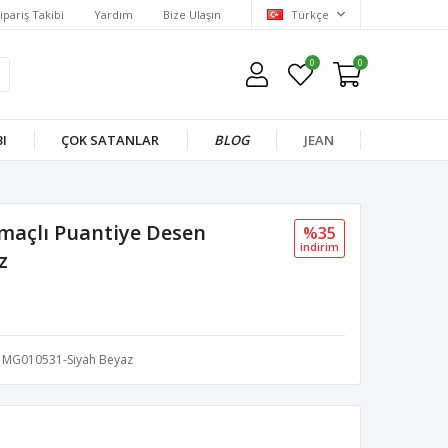
ipariş Takibi
Yardım
Bize Ulaşın
Türkçe
0
0
I
ÇOK SATANLAR
BLOG
JEAN
rtmaçlı Puantiye Desen
%35
i̇ndi̇ri̇m
z
MG010531-Siyah Beyaz