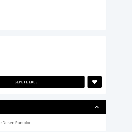
SEPETE EKLE
iye Desen Pantolon