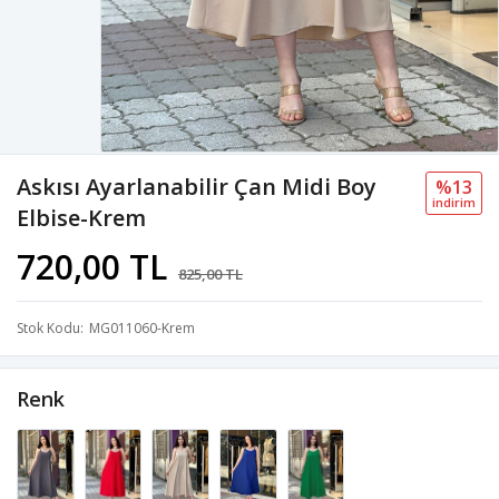
Askısı Ayarlanabilir Çan Midi Boy
%13
i̇ndi̇ri̇m
Elbise-Krem
720,00 TL
825,00 TL
Stok Kodu
MG011060-Krem
Renk