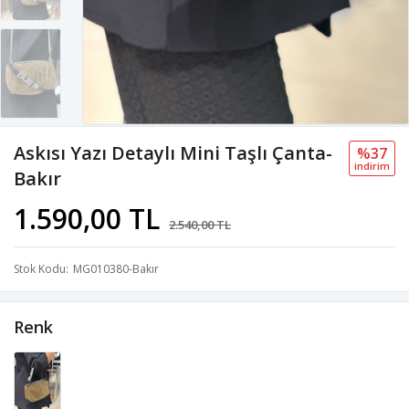
Askısı Yazı Detaylı Mini Taşlı Çanta-
%37
i̇ndi̇ri̇m
Bakır
1.590,00 TL
2.540,00 TL
Stok Kodu
MG010380-Bakır
Renk