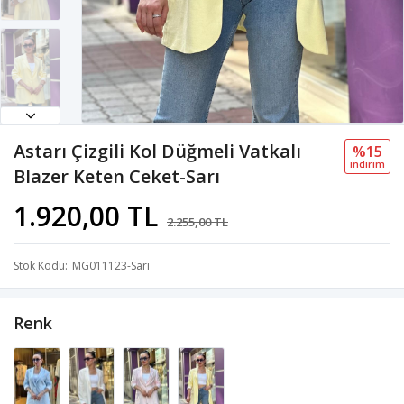
Astarı Çizgili Kol Düğmeli Vatkalı
%15
i̇ndi̇ri̇m
Blazer Keten Ceket-Sarı
1.920,00 TL
2.255,00 TL
Stok Kodu
MG011123-Sarı
Renk