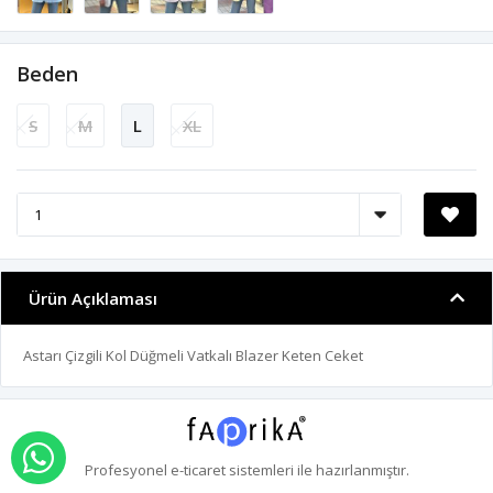
Beden
S
M
L
XL
Ürün Açıklaması
Astarı Çizgili Kol Düğmeli Vatkalı Blazer Keten Ceket
WHATSAPP İLE SİPARİŞ VER
Profesyonel
e-ticaret
sistemleri ile hazırlanmıştır.