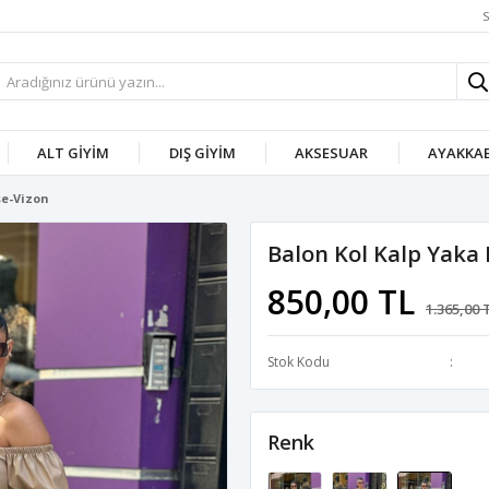
S
ALT GIYIM
DIŞ GIYIM
AKSESUAR
AYAKKAB
se-Vizon
Balon Kol Kalp Yaka 
850,00 TL
1.365,00 
Stok Kodu
Renk