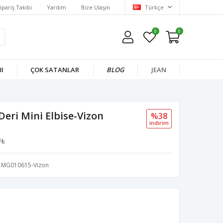
ipariş Takibi
Yardım
Bize Ulaşın
Türkçe
0
0
I
ÇOK SATANLAR
BLOG
JEAN
Deri Mini Elbise-Vizon
%38
i̇ndi̇ri̇m
TL
MG010615-Vizon