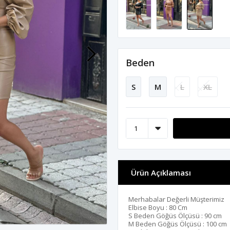
Beden
S
M
L
XL
Ürün Açıklaması
Merhabalar Değerli Müşterimiz
Elbise Boyu : 80 Cm
S Beden Göğüs Ölçüsü : 90 cm
M Beden Göğüs Ölçüsü : 100 cm