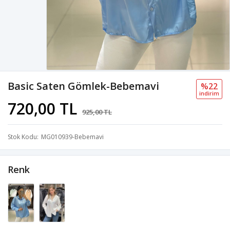
Basic Saten Gömlek-Bebemavi
%22
i̇ndi̇ri̇m
720,00 TL
925,00 TL
Stok Kodu
MG010939-Bebemavi
Renk