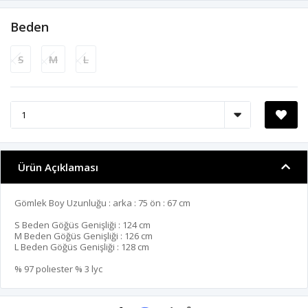
Beden
S
M
L
Ürün Açıklaması
Gömlek Boy Uzunluğu : arka : 75 ön : 67 cm
S Beden Göğüs Genişliği : 124 cm
M Beden Göğüs Genişliği : 126 cm
L Beden Göğüs Genişliği : 128 cm
% 97 polıester % 3 lyc