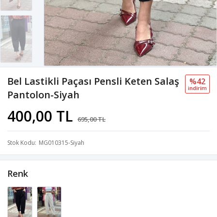
Bel Lastikli Paçası Pensli Keten Salaş
%42
i̇ndi̇ri̇m
Pantolon-Siyah
400,00 TL
695,00 TL
Stok Kodu
MG010315-Siyah
Renk