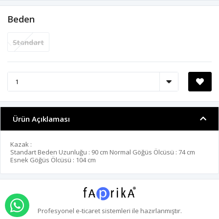
Beden
Standart
Ürün Açıklaması
Kazak :
Standart Beden Uzunluğu : 90 cm Normal Göğüs Ölcüsü : 74 cm
Esnek Göğüs Ölcüsü : 104 cm
WHATSAPP İLE SİPARİŞ VER
Profesyonel
e-ticaret
sistemleri ile hazırlanmıştır.