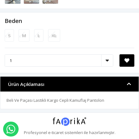
Beden
S
M
L
XL
Ürün Açıklaması
Beli Ve Paçası Lastikli Kargo Cepli Kamuflaj Pantolon
WHATSAPP İLE SİPARİŞ VER
Profesyonel
e-ticaret
sistemleri ile hazırlanmıştır.