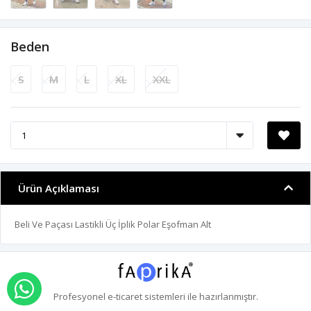
Beden
S
M
L
XL
XXL
Ürün Açıklaması
Beli Ve Paçası Lastikli Üç İplik Polar Eşofman Alt
WHATSAPP İLE SİPARİŞ VER
Profesyonel
e-ticaret
sistemleri ile hazırlanmıştır.