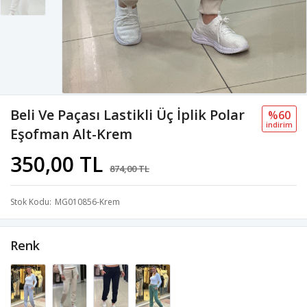
Beli Ve Paçası Lastikli Üç İplik Polar
%60
i̇ndi̇ri̇m
Eşofman Alt-Krem
350,00 TL
874,00 TL
Stok Kodu
MG010856-Krem
Renk