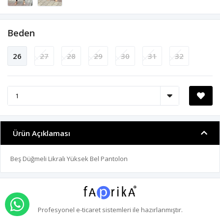
Beden
26
27
28
29
30
31
32
Ürün Açıklaması
Beş Düğmeli Likralı Yüksek Bel Pantolon
WHATSAPP İLE SİPARİŞ VER
Profesyonel
e-ticaret
sistemleri ile hazırlanmıştır.