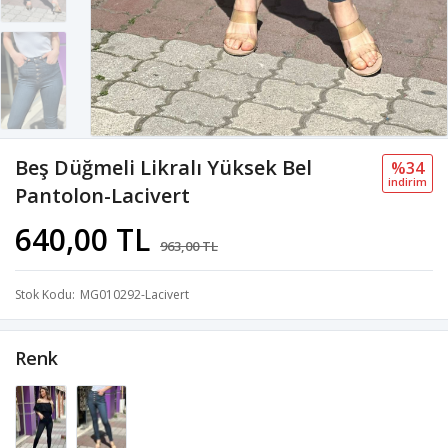
Beş Düğmeli Likralı Yüksek Bel
%34
i̇ndi̇ri̇m
Pantolon-Lacivert
640,00 TL
963,00 TL
Stok Kodu
MG010292-Lacivert
Renk