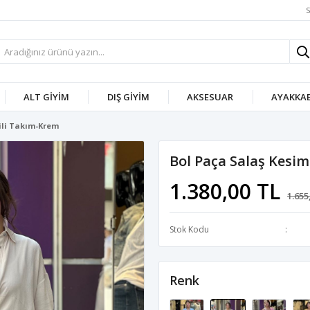
S
ALT GIYIM
DIŞ GIYIM
AKSESUAR
AYAKKAB
kili Takım-Krem
Bol Paça Salaş Kesim
1.380,00 TL
1.655
Stok Kodu
Renk