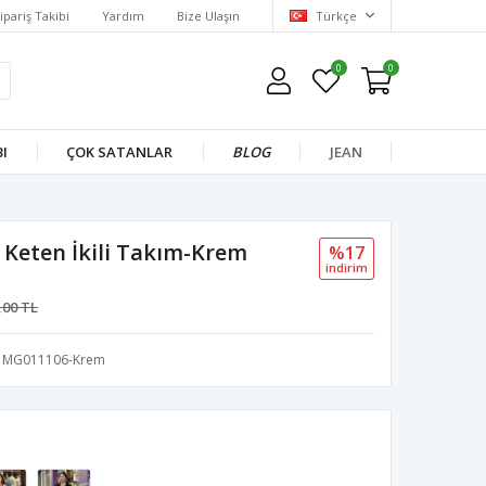
ipariş Takibi
Yardım
Bize Ulaşın
Türkçe
0
0
I
ÇOK SATANLAR
BLOG
JEAN
 Keten İkili Takım-Krem
%17
i̇ndi̇ri̇m
,00 TL
MG011106-Krem