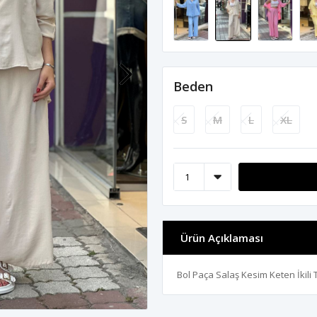
Beden
S
M
L
XL
Ürün Açıklaması
Bol Paça Salaş Kesim Keten İkili