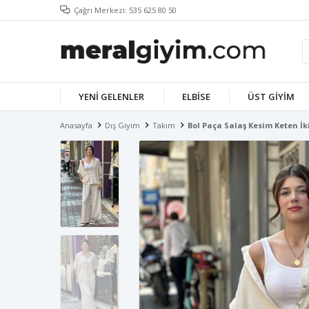
Çağrı Merkezi: 535 625 80 50
YENI GELENLER
ELBISE
ÜST GIYIM
Anasayfa
Dış Giyim
Takım
Bol Paça Salaş Kesim Keten İ