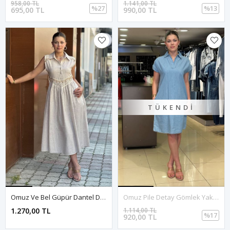
958,00 TL
1.141,00 TL
%27
%13
695,00 TL
990,00 TL
TÜKENDI
Omuz Ve Bel Güpür Dantel Detaylı Midi Boy Elbise-Krem
Omuz Pile Detay Gömlek Yaka Cepli Elbise-Mavi
1.270,00 TL
1.114,00 TL
%17
920,00 TL