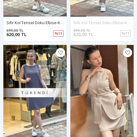
Sıfır Kol Tensel Doku Elbise-Krem
Sıfır Kol Tensel Doku Elbise-Kırmızı
699,00 TL
699,00 TL
%11
%11
620,00 TL
620,00 TL
TÜKENDI