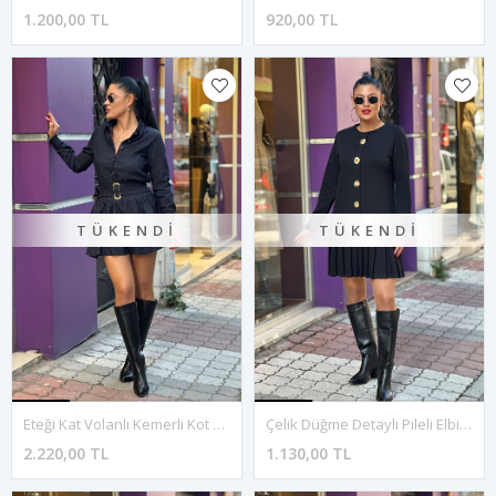
1.200,00 TL
920,00 TL
TÜKENDI
TÜKENDI
Eteği Kat Volanlı Kemerli Kot Elbise-Lacivert
Çelik Düğme Detaylı Pileli Elbise-Siyah
2.220,00 TL
1.130,00 TL