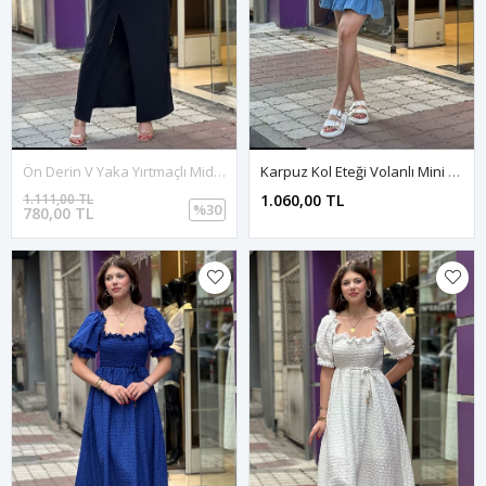
Ön Derin V Yaka Yırtmaçlı Midi Boy Elbise-Siyah
Karpuz Kol Eteği Volanlı Mini Kot Elbise-Mavi
1.111,00 TL
1.060,00 TL
%30
780,00 TL