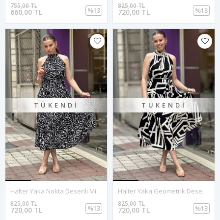
755,00 TL
825,00 TL
%13
%13
660,00 TL
720,00 TL
TÜKENDI
TÜKENDI
Halter Yaka Nokta Desenli Midi Boy Elbise-Siyah
Halter Yaka Geometrik Desenli Midi Boy Elbise-Krem
825,00 TL
825,00 TL
%13
%13
720,00 TL
720,00 TL