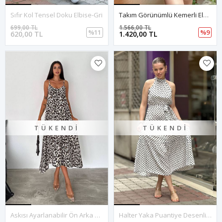
Sıfır Kol Tensel Doku Elbise-Gri
Takım Görünümlü Kemerli Elbise-Krem
699,00 TL
1.566,00 TL
%11
%9
620,00 TL
1.420,00 TL
TÜKENDI
TÜKENDI
Askısı Ayarlanabilir Ön Arka V Yaka Leopar Desen Elbise-Krem
Halter Yaka Puantiye Desenli Midi Boy Elbise-Beyaz