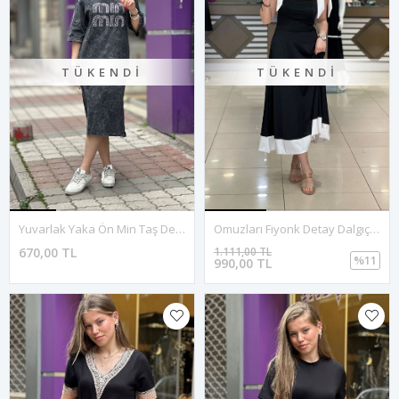
TÜKENDI
TÜKENDI
Yuvarlak Yaka Ön Min Taş Detaylı Taşlamalı Elbise-Füme
Omuzları Fiyonk Detay Dalgıç Midi Elbise-Siyah
670,00 TL
1.111,00 TL
%11
990,00 TL