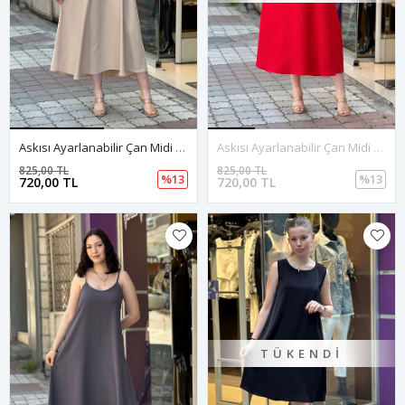
Askısı Ayarlanabilir Çan Midi Boy Elbise-Krem
Askısı Ayarlanabilir Çan Midi Boy Elbise-Kırmızı
825,00 TL
825,00 TL
%13
%13
720,00 TL
720,00 TL
TÜKENDI