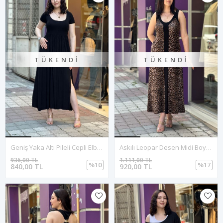
TÜKENDI
TÜKENDI
Geniş Yaka Altı Pileli Cepli Elbise-Siyah
Askılı Leopar Desen Midi Boy Elbise-Kahve
936,00 TL
1.111,00 TL
%10
%17
840,00 TL
920,00 TL