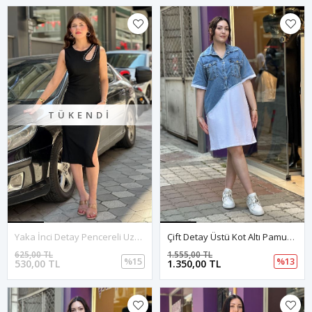
TÜKENDI
Yaka İnci Detay Pencereli Uzun Yırtmaçlı Elbise-Siyah
Çift Detay Üstü Kot Altı Pamuklu Elbise-Beyaz
625,00 TL
1.555,00 TL
%15
%13
530,00 TL
1.350,00 TL