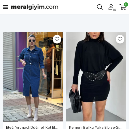
0
Filtrele
TR
Eteği Yırtmaçlı Düğmeli Kot Elbise-Mavi
Kemerli Balıkçı Yaka Elbise-Siyah