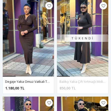
TÜKENDI
Degaje Yaka Omuz Vatkalı Taşlı Elbise-Kahve
Balıkçı Yaka Çift Yırtmaçlı Midi Boy Elbise-Kahve
1.180,00 TL
850,00 TL