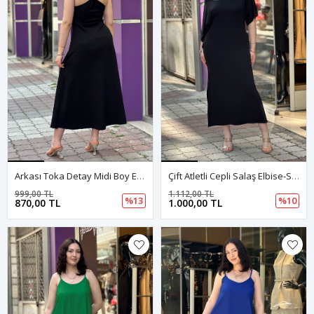
Arkası Toka Detay Midi Boy Elbise-Siyah
Çift Atletli Cepli Salaş Elbise-Siyah
999,00 TL
1.112,00 TL
%13
%10
870,00 TL
1.000,00 TL