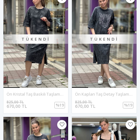
TÜKENDI
TÜKENDI
Ön Kristal Taş Baskılı Taşlamalı Yırtmaçlı Elbise-Füme
Ön Kaplan Taş Detay Taşlamalı Yırtmaçlı Elbise-Füme
825,00 TL
825,00 TL
%19
%19
670,00 TL
670,00 TL