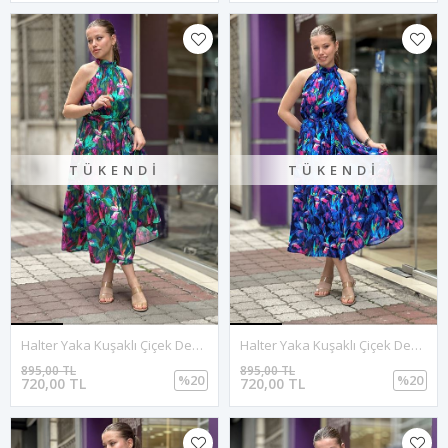
TÜKENDI
TÜKENDI
Halter Yaka Kuşaklı Çiçek Desen Midi Boy Elbise-Yeşil
Halter Yaka Kuşaklı Çiçek Desen Midi Boy Elbise-Saksmavi
895,00 TL
895,00 TL
%20
%20
720,00 TL
720,00 TL