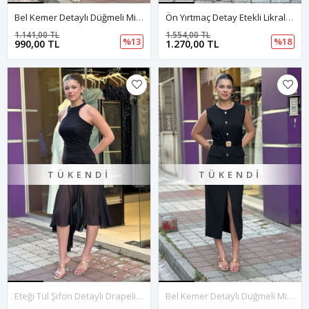
Bel Kemer Detaylı Düğmeli Midi Boy Elbise-Lacivert
Ön Yırtmaç Detay Etekli Likralı Kot Elbise-Mavi
1.141,00 TL
1.554,00 TL
%13
%18
990,00 TL
1.270,00 TL
TÜKENDI
TÜKENDI
Eteği Tül Şifon Detaylı Drapeli Elbise-Siyah
Bel Kemer Detaylı Düğmeli Midi Boy Elbise-Siyah