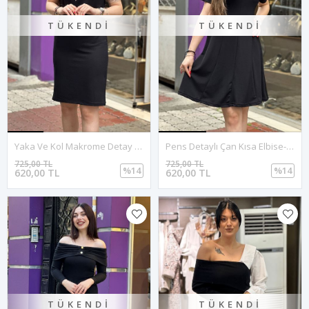
TÜKENDI
TÜKENDI
Yaka Ve Kol Makrome Detay Elbise-Siyah
Pens Detaylı Çan Kısa Elbise-Siyah
725,00 TL
725,00 TL
%14
%14
620,00 TL
620,00 TL
TÜKENDI
TÜKENDI