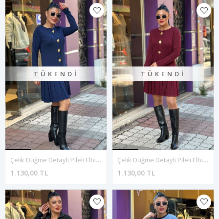
TÜKENDI
TÜKENDI
Çelik Düğme Detaylı Pileli Elbise-Lacivert
Çelik Düğme Detaylı Pileli Elbise-Bordo
1.130,00 TL
1.130,00 TL