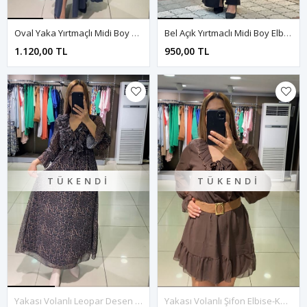
Oval Yaka Yırtmaçlı Midi Boy Elbise-Antrasit
Bel Açık Yırtmaclı Midi Boy Elbise-Siyah
1.120,00 TL
950,00 TL
TÜKENDI
TÜKENDI
Yakası Volanlı Leopar Desen Midi Boy Elbise-Vizon
Yakası Volanlı Şifon Elbise-Kahve