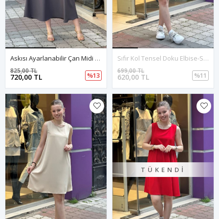
Askısı Ayarlanabilir Çan Midi Boy Elbise-Gri
Sıfır Kol Tensel Doku Elbise-Siyah
825,00 TL
699,00 TL
%13
%11
720,00 TL
620,00 TL
TÜKENDI