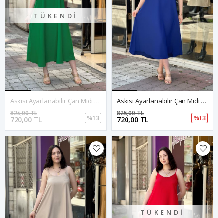
TÜKENDI
Askısı Ayarlanabilir Çan Midi Boy Elbise-Yeşil
Askısı Ayarlanabilir Çan Midi Boy Elbise-Saksmavi
825,00 TL
825,00 TL
%13
%13
720,00 TL
720,00 TL
TÜKENDI