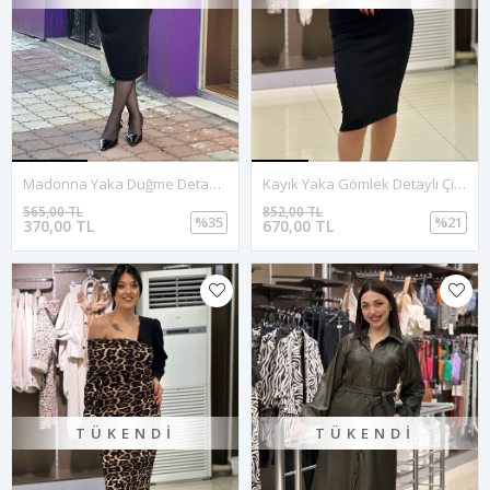
Madonna Yaka Düğme Detay Fitilli Doku Midi Boy Elbise-Siyah
Kayık Yaka Gömlek Detaylı Çift Renkli Elbise-Siyah Beyaz
565,00 TL
852,00 TL
%35
%21
370,00 TL
670,00 TL
TÜKENDI
TÜKENDI