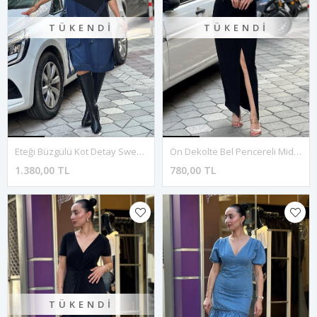
TÜKENDI
TÜKENDI
Eteği Büzgülü Kot Detay Sweat Elbise-Siyah
Ön Dekolte Bel Pencereli Midi Boy Elbise-Siyah
1.380,00 TL
780,00 TL
TÜKENDI