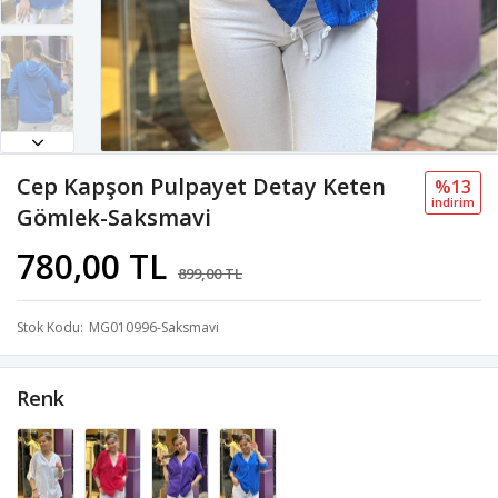
Cep Kapşon Pulpayet Detay Keten
%13
i̇ndi̇ri̇m
Gömlek-Saksmavi
780,00 TL
899,00 TL
Stok Kodu
MG010996-Saksmavi
Renk