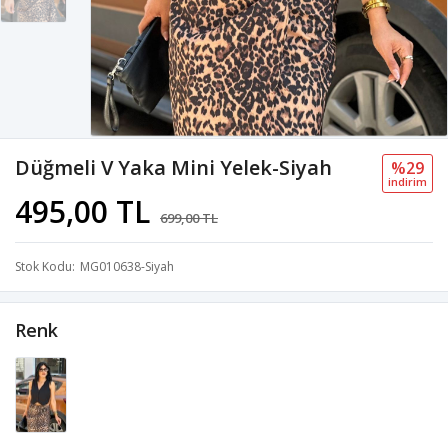
Düğmeli V Yaka Mini Yelek-Siyah
%29
i̇ndi̇ri̇m
495,00 TL
699,00 TL
Stok Kodu
MG010638-Siyah
Renk