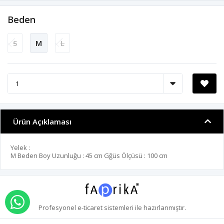
Beden
S
M
L
Ürün Açıklaması
Yelek :
M Beden Boy Uzunluğu : 45 cm Gğüs Ölçüsü : 100 cm
WHATSAPP İLE SİPARİŞ VER
Profesyonel
e-ticaret
sistemleri ile hazırlanmıştır.