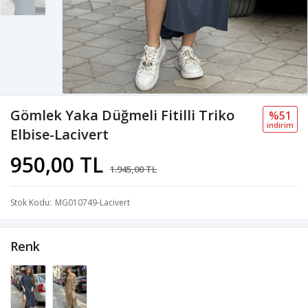
Gömlek Yaka Düğmeli Fitilli Triko
%51
i̇ndi̇ri̇m
Elbise-Lacivert
950,00 TL
1.945,00 TL
Stok Kodu
MG010749-Lacivert
Renk