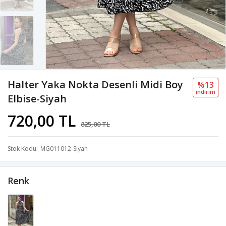
Halter Yaka Nokta Desenli Midi Boy
%13
i̇ndi̇ri̇m
Elbise-Siyah
720,00 TL
825,00 TL
Stok Kodu
MG011012-Siyah
Renk