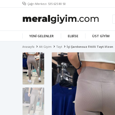
Çağrı Merkezi: 535 625 80 50
YENI GELENLER
ELBISE
ÜST GIYIM
Anasayfa
Alt Giyim
Tayt
İçi Şardonsuz Fitilli Tayt-Vizon