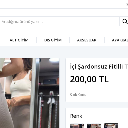
S
ALT GIYIM
DIŞ GIYIM
AKSESUAR
AYAKKAB
İçi Şardonsuz Fitilli 
200,00 TL
Stok Kodu
Renk