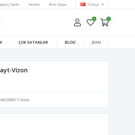
ipariş Takibi
Yardım
Bize Ulaşın
Türkçe
0
0
I
ÇOK SATANLAR
BLOG
JEAN
Tayt-Vizon
MG009517-Vizon