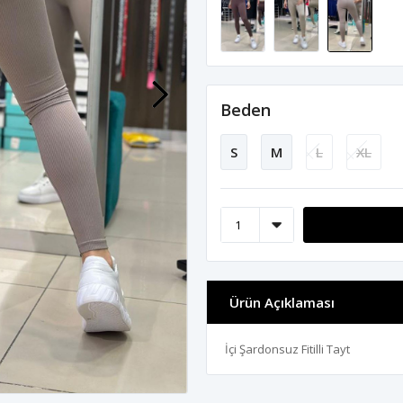
Beden
S
M
L
XL
Ürün Açıklaması
İçi Şardonsuz Fitilli Tayt