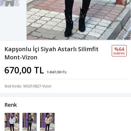
Kapşonlu İçi Siyah Astarlı Silimfit
%64
i̇ndi̇ri̇m
Mont-Vizon
670,00 TL
1.847,00 TL
Stok Kodu
MG010827-Vizon
Renk