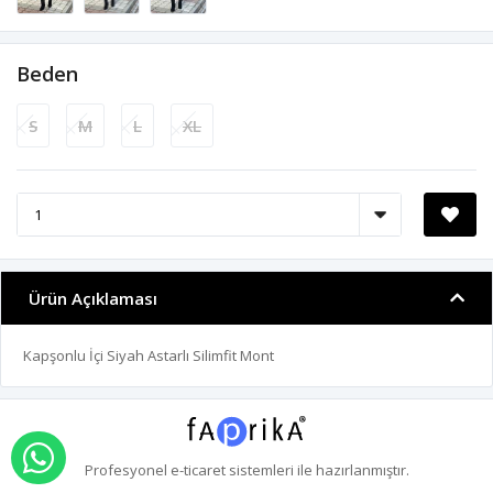
Beden
S
M
L
XL
Ürün Açıklaması
Kapşonlu İçi Siyah Astarlı Silimfit Mont
WHATSAPP İLE SİPARİŞ VER
Profesyonel
e-ticaret
sistemleri ile hazırlanmıştır.