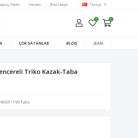
ipariş Takibi
Yardım
Bize Ulaşın
Türkçe
0
0
I
ÇOK SATANLAR
BLOG
JEAN
encereli Triko Kazak-Taba
MG011190-Taba