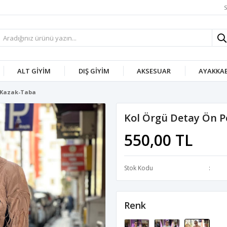
S
ALT GIYIM
DIŞ GIYIM
AKSESUAR
AYAKKAB
o Kazak-Taba
Kol Örgü Detay Ön P
550,00 TL
Stok Kodu
Renk