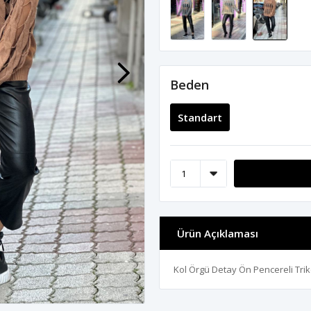
Beden
Standart
Ürün Açıklaması
Kol Örgü Detay Ön Pencereli Tri