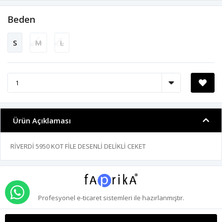
Beden
S
M
L
Ürün Açıklaması
RİVERDİ 5950 KOT FİLE DESENLİ DELİKLİ CEKET
WHATSAPP İLE SİPARİŞ VER
Profesyonel
e-ticaret
sistemleri ile hazırlanmıştır.