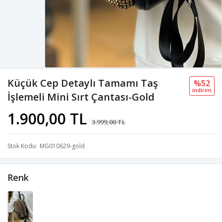
Küçük Cep Detaylı Tamamı Taş
%52
i̇ndi̇ri̇m
İşlemeli Mini Sırt Çantası-Gold
1.900,00 TL
3.999,00 TL
Stok Kodu
MG010629-gold
Renk