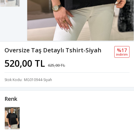
Oversize Taş Detaylı Tshirt-Siyah
%17
i̇ndi̇ri̇m
520,00 TL
625,00 TL
Stok Kodu
MG010944-Siyah
Renk