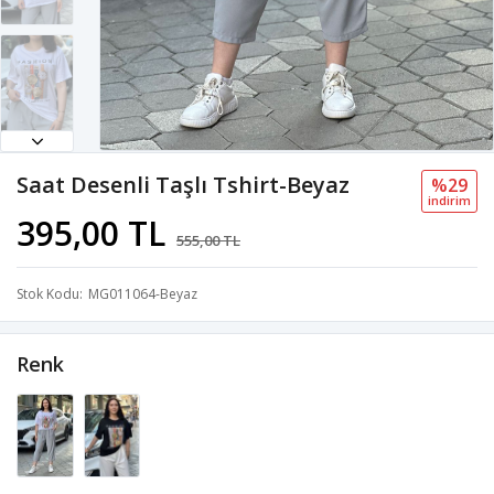
Saat Desenli Taşlı Tshirt-Beyaz
%29
i̇ndi̇ri̇m
395,00 TL
555,00 TL
Stok Kodu
MG011064-Beyaz
Renk