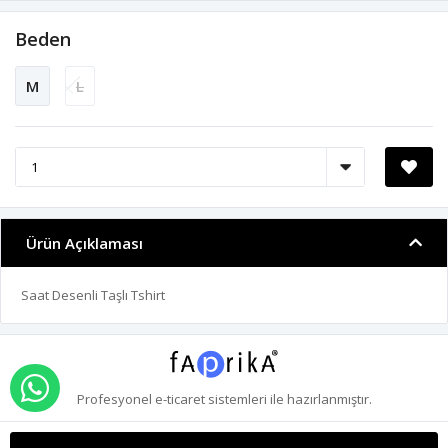
Beden
M
L
Ürün Açıklaması
Saat Desenli Taşlı Tshirt
WHATSAPP İLE SİPARİŞ VER
Profesyonel
e-ticaret
sistemleri ile hazırlanmıştır.