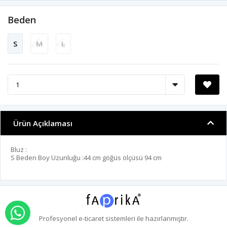
Beden
S
M
L
Ürün Açıklaması
Bluz :
S Beden Boy Uzunluğu :44 cm göğüs ölçüsü 94 cm
WHATSAPP İLE SİPARİŞ VER
Profesyonel
e-ticaret
sistemleri ile hazırlanmıştır.