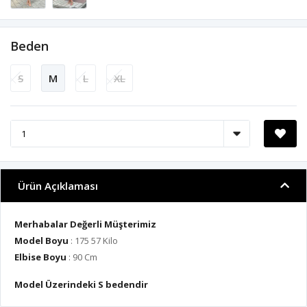
Beden
S
M
L
XL
Ürün Açıklaması
Merhabalar Değerli Müşterimiz
Model Boyu
: 175 57 Kilo
Elbise Boyu
: 90 Cm
Model Üzerindeki S bedendir