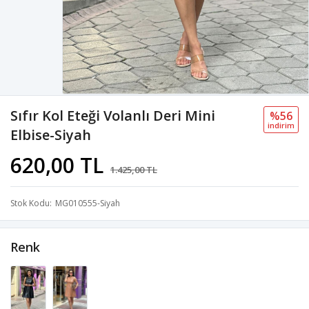
Sıfır Kol Eteği Volanlı Deri Mini
%56
i̇ndi̇ri̇m
Elbise-Siyah
620,00 TL
1.425,00 TL
Stok Kodu
MG010555-Siyah
Renk