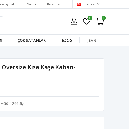
ipariş Takibi
Yardım
Bize Ulaşın
Türkçe
0
0
I
ÇOK SATANLAR
BLOG
JEAN
lı Oversize Kısa Kaşe Kaban-
MG011244-Siyah