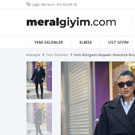
Çağrı Merkezi: 535 625 80 50
YENI GELENLER
ELBISE
ÜST GIYIM
Anasayfa
Yeni Gelenler
Sırtı Rüzgarlı Kuşaklı Oversize Kı