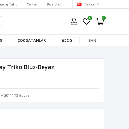
ipariş Takibi
Yardım
Bize Ulaşın
Türkçe
0
0
I
ÇOK SATANLAR
BLOG
JEAN
ay Triko Bluz-Beyaz
MG011173-Beyaz