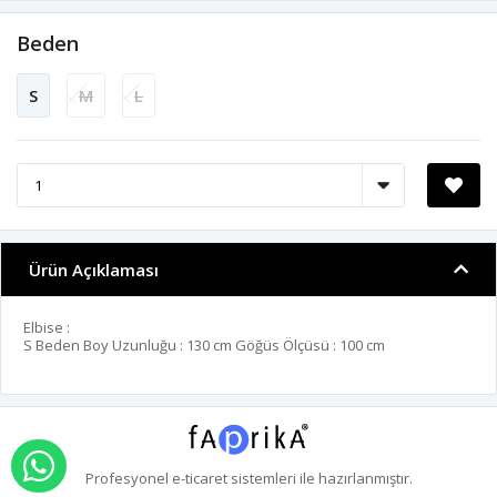
Beden
S
M
L
Ürün Açıklaması
Elbise :
S Beden Boy Uzunluğu : 130 cm Göğüs Ölçüsü : 100 cm
WHATSAPP İLE SİPARİŞ VER
Profesyonel
e-ticaret
sistemleri ile hazırlanmıştır.