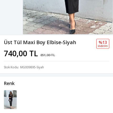
Üst Tül Maxi Boy Elbise-Siyah
%13
i̇ndi̇ri̇m
740,00 TL
851,00 TL
Stok Kodu
MG009895-Siyah
Renk