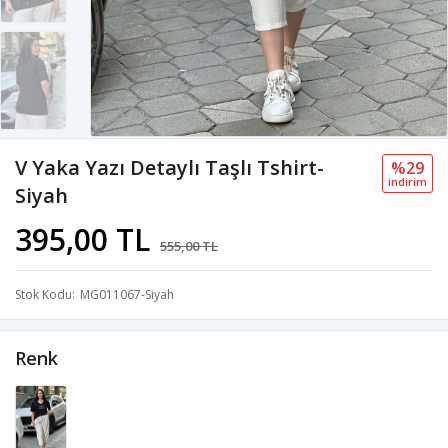
V Yaka Yazı Detaylı Taşlı Tshirt-
%29
i̇ndi̇ri̇m
Siyah
395,00 TL
555,00 TL
Stok Kodu
MG011067-Siyah
Renk