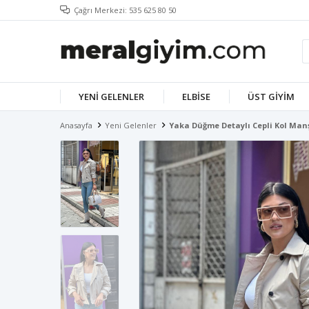
Çağrı Merkezi: 535 625 80 50
YENI GELENLER
ELBISE
ÜST GIYIM
Anasayfa
Yeni Gelenler
Yaka Düğme Detaylı Cepli Kol Manş