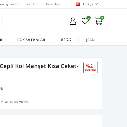
ipariş Takibi
Yardım
Bize Ulaşın
Türkçe
0
0
I
ÇOK SATANLAR
BLOG
JEAN
Cepli Kol Manşet Kısa Ceket-
%21
i̇ndi̇ri̇m
TL
MG010700-Vizon