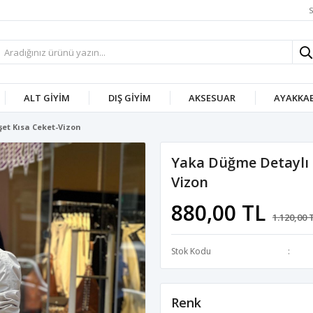
S
ALT GIYIM
DIŞ GIYIM
AKSESUAR
AYAKKAB
et Kısa Ceket-Vizon
Yaka Düğme Detaylı 
Vizon
880,00 TL
1.120,00 
Stok Kodu
Renk