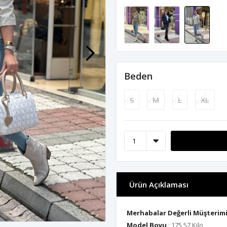
Beden
S
M
L
XL
Ürün Açıklaması
Merhabalar Değerli Müşterim
Model Boyu
: 175 57 Kilo