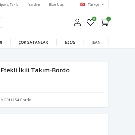
ipariş Takibi
Yardım
Bize Ulaşın
Türkçe
0
0
I
ÇOK SATANLAR
BLOG
JEAN
tekli İkili Takım-Bordo
MG011154-Bordo