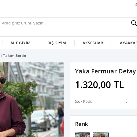
S
ALT GIYIM
DIŞ GIYIM
AKSESUAR
AYAKKAB
ili Takım-Bordo
Yaka Fermuar Detay E
1.320,00 TL
Stok Kodu
Renk