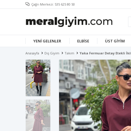
Çağrı Merkezi: 535 625 80 50
YENI GELENLER
ELBISE
ÜST GIYIM
Anasayfa
Dış Giyim
Takım
Yaka Fermuar Detay Etekli İk