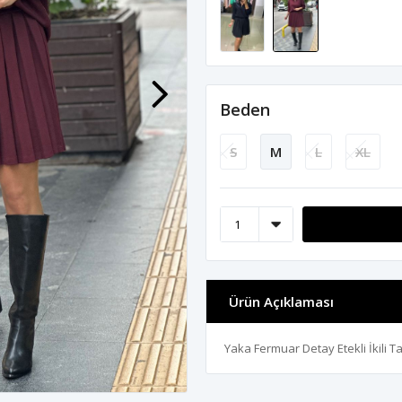
Beden
S
M
L
XL
Ürün Açıklaması
Yaka Fermuar Detay Etekli İkili T