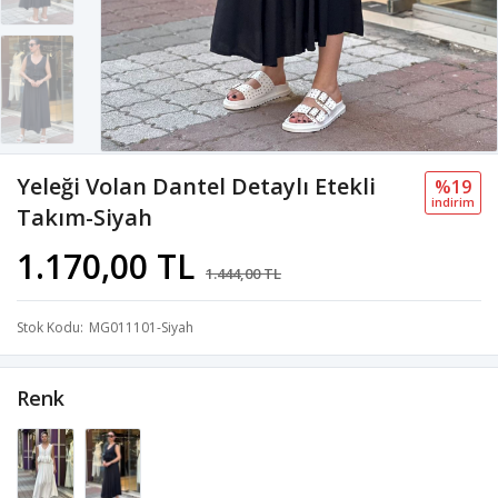
Yeleği Volan Dantel Detaylı Etekli
%19
i̇ndi̇ri̇m
Takım-Siyah
1.170,00 TL
1.444,00 TL
Stok Kodu
MG011101-Siyah
Renk