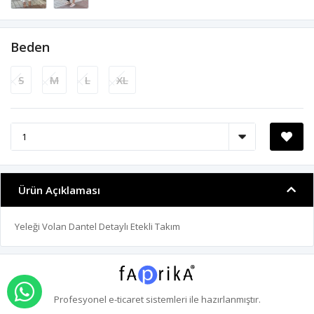
Beden
S
M
L
XL
Ürün Açıklaması
Yeleği Volan Dantel Detaylı Etekli Takım
WHATSAPP İLE SİPARİŞ VER
Profesyonel
e-ticaret
sistemleri ile hazırlanmıştır.